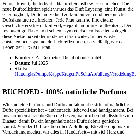
Frauen kreiert, die Individualität und Selbstbewusstsein leben. Die
neue Duftkollektion spielt virtuos das Duft Layering, eine Kunst, die
es ermöglicht, Düfte individuell zu kombinieren und persönliche
Duftsignaturen zu kreieren. Jede Frau kann so Ihre eigene
Geschichte erzählen - kraftvoll, elegant und immer authentisch. Der
hochwertige Flakon mit seinen asymmetrischen Facetten spiegelt
diese Vielseitigkeit der modernen Frau wider. Immer wieder
entstehen neue spannende Lichtreflexionen, so vielfältig wie das
Leben der IT’S ME Frau.
Kunde:
E.A. Cosmetics Distributions GmbH
Datum:
Jul 2025
Skills:
Hüttenglas
Pumpe
Kappe
Kragen
FaScha
Abfüllung
Veredelung
Et
BUCHOED - 100% natürliche Parfums
Wir sind eine Parfum- und Duftmanufaktur, die sich auf natürliche
Düfte spezialisiert hat – authentisch, liebevoll und handgemacht. Bei
uns kommen ausschließlich die besten, natürlichen Inhaltsstoffe zum
Einsatz, damit Du ein langanhaltendes Dufterlebnis genießen
kannst. Von der Duftkreation über Abfüllung, Etikettierung bis zur
Verpackung machen wir alles in Handarbeit – mit viel Herz und