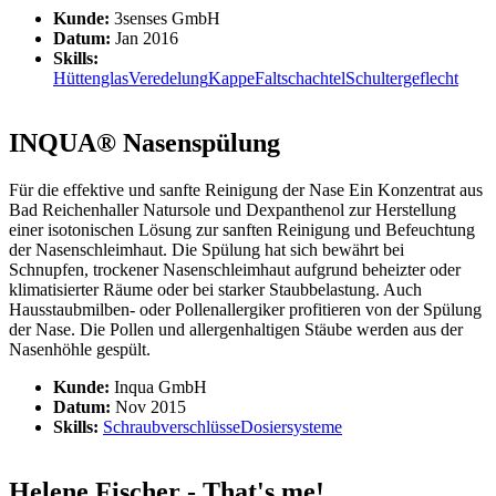
Kunde:
3senses GmbH
Datum:
Jan 2016
Skills:
Hüttenglas
Veredelung
Kappe
Faltschachtel
Schultergeflecht
INQUA® Nasenspülung
Für die effektive und sanfte Reinigung der Nase Ein Konzentrat aus
Bad Reichenhaller Natursole und Dexpanthenol zur Herstellung
einer isotonischen Lösung zur sanften Reinigung und Befeuchtung
der Nasenschleimhaut. Die Spülung hat sich bewährt bei
Schnupfen, trockener Nasenschleimhaut aufgrund beheizter oder
klimatisierter Räume oder bei starker Staubbelastung. Auch
Hausstaubmilben- oder Pollenallergiker profitieren von der Spülung
der Nase. Die Pollen und allergenhaltigen Stäube werden aus der
Nasenhöhle gespült.
Kunde:
Inqua GmbH
Datum:
Nov 2015
Skills:
Schraubverschlüsse
Dosiersysteme
Helene Fischer - That's me!