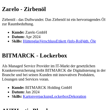
Zarelo - Zirbenöl
Zirbenöl - das Duftwunder. Das Zirbenöl ist ein hervorragendes Öl
zur Raumbeduftung.
Kunde:
Zarelo GmbH
Datum:
Apr 2024
Skills:
Hüttenglas
Verschluss
Etikett (Info-Roll)
äth. Öle
BITMARCK - Lockerbox
Als Managed Service Provider im IT-Markt der gesetzlichen
Krankenversicherung treibt BITMARCK die Digitalisierung in der
Branche und bei seinen Kunden mit innovativen Produkten,
Lösungen und Services voran.
Kunde:
BITMARCK Holding GmbH
Datum:
Jan 2024
Skills:
Kartonverpackung
Lockerbox
Dekoration