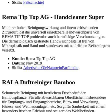
Skills:
Faltschachtel
Rema Tip Top AG - Handcleaner Super
Mit ihrer hohen Reinigungswirkung und ihrem erfrischenden
Zitrusduft löst die universell einsetzbare Handwaschpaste von
REMA TIP TOP problemlos auch hartnäckige Verschmutzungen.
Die dermatologisch gestestete Handwaschpaste ist frei von
Mikroplastik und Sand und stattdessen mit natürlichen Reibekörpern
versetzt.
Kunde:
Rema Tip Top AG
Datum:
Nov 2019
Skills:
Ätherische Öle
Naturrein
Parfümöle
RALA Duftreiniger Bamboo
Schonende Reinigung mit herrlichem Frischeduft der
Bambuspflanze. Für alle abwaschbaren Oberflächen insbesondere
für Empfangs- und Eingangsbereiche, Büro- und Verwaltung,
Fitness- und Wellnessanlagen, etc. Sorgt für Sauberkeit mit einem
besonders frischen Erlebnis und steigert das Wohlbefinden.