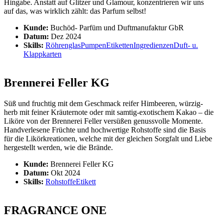
Hingabe. Anstatt auf Glitzer und Glamour, konzentrieren wir uns
auf das, was wirklich zählt: das Parfum selbst!
Kunde:
Buchöd- Parfüm und Duftmanufaktur GbR
Datum:
Dez 2024
Skills:
Röhrenglas
Pumpen
Etiketten
Ingredienzen
Duft- u.
Klappkarten
Brennerei Feller KG
Süß und fruchtig mit dem Geschmack reifer Himbeeren, würzig-
herb mit feiner Kräuternote oder mit samtig-exotischem Kakao – die
Liköre von der Brennerei Feller versüßen genussvolle Momente.
Handverlesene Früchte und hochwertige Rohstoffe sind die Basis
für die Likörkreationen, welche mit der gleichen Sorgfalt und Liebe
hergestellt werden, wie die Brände.
Kunde:
Brennerei Feller KG
Datum:
Okt 2024
Skills:
Rohstoffe
Etikett
FRAGRANCE ONE