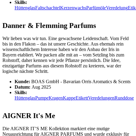
Skills:
Hüttenglas
Faltschachtel
Kerzenwachs
Parfümöle
Veredelung
Etik
Danner & Flemming Parfums
Wir lieben was wir tun. Eine gewachsene Leidenschaft. Vom Feld
bis in den Flakon – das ist unsere Geschichte. Aus ehemals rein
wissenschaftlichem Interesse haben wir den Anbau der Iris in
Bayern etabliert. Wir packen alle mit an – vom Setzling bis zum
Rohstoff, daher kennen wir jede Pflanze persönlich. Die Idee,
einzigartige Parfums aus diesem Rohstoff zu kreieren, war der
logische nächste Schritt.
Kunde:
BOAS GmbH - Bavarian Orris Aromatics & Scents
Datum:
Aug 2025
Skills:
Hüttenglas
Pumpe
Kragen
Kappe
Etikett
Veredelungen
Runddose
AIGNER It's Me
Die AIGNER IT’S ME Kollektion markiert eine mutige
Neuausrichtung für AIGNER PARFUMS und wurde exklusiv für