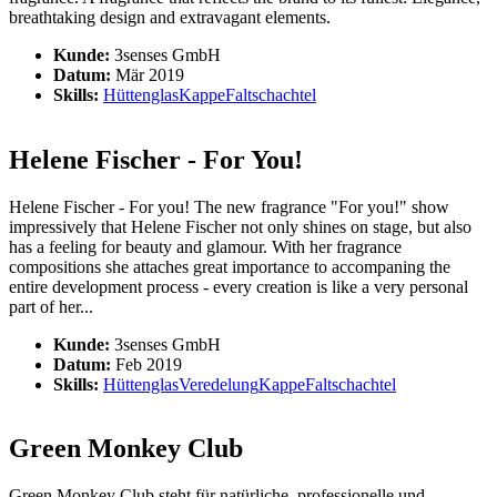
breathtaking design and extravagant elements.
Kunde:
3senses GmbH
Datum:
Mär 2019
Skills:
Hüttenglas
Kappe
Faltschachtel
Helene Fischer - For You!
Helene Fischer - For you! The new fragrance "For you!" show
impressively that Helene Fischer not only shines on stage, but also
has a feeling for beauty and glamour. With her fragrance
compositions she attaches great importance to accompaning the
entire development process - every creation is like a very personal
part of her...
Kunde:
3senses GmbH
Datum:
Feb 2019
Skills:
Hüttenglas
Veredelung
Kappe
Faltschachtel
Green Monkey Club
Green Monkey Club steht für natürliche, professionelle und