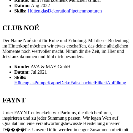
Kunde:
nkm Naturkosmetik München GmbH
Datum:
Aug 2022
Skills:
Hüttenglas
Dekoration
Pipettenmonturen
CLUB NOÉ
Der Name Noé steht für Ruhe und Erholung. Mit dieser Bedeutung
im Hinterkopf möchten wir etwas erschaffen, das deine alltäglichen
Momente noch wertvoller macht. Nimm dir die Zeit, im Hier und
Jetzt anzukommen und fühl dich besonders.
Kunde:
AVA & MAY GmbH
Datum:
Jul 2021
Skills:
Hüttenglas
Pumpe
Kappe
Deko
Faltschachtel
Etikett
Abfüllung
FAYNT
Unter FAYNT entwickeln wir Parfums, die dich berühren,
inspirieren und zu jeder Stimmung passen. Wir legen Wert auf
Qualität und eine verantwortungsbewusste Herstellung unserer
D����fte. Unsere Düfte werden in enger Zusammenarbeit mit