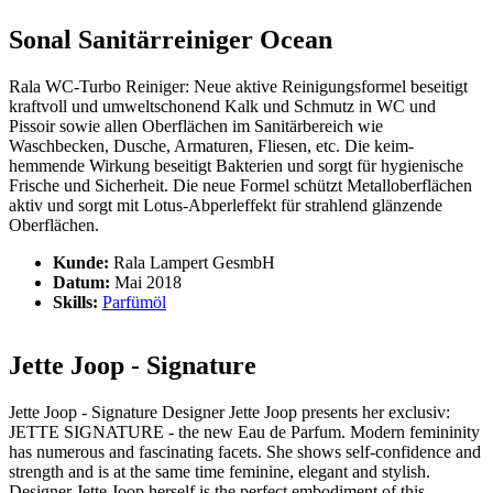
Sonal Sanitärreiniger Ocean
Rala WC-Turbo Reiniger: Neue aktive Reinigungsformel beseitigt
kraftvoll und umweltschonend Kalk und Schmutz in WC und
Pissoir sowie allen Oberflächen im Sanitärbereich wie
Waschbecken, Dusche, Armaturen, Fliesen, etc. Die keim-
hemmende Wirkung beseitigt Bakterien und sorgt für hygienische
Frische und Sicherheit. Die neue Formel schützt Metalloberflächen
aktiv und sorgt mit Lotus-Abperleffekt für strahlend glänzende
Oberflächen.
Kunde:
Rala Lampert GesmbH
Datum:
Mai 2018
Skills:
Parfümöl
Jette Joop - Signature
Jette Joop - Signature Designer Jette Joop presents her exclusiv:
JETTE SIGNATURE - the new Eau de Parfum. Modern femininity
has numerous and fascinating facets. She shows self-confidence and
strength and is at the same time feminine, elegant and stylish.
Designer Jette Joop herself is the perfect embodiment of this