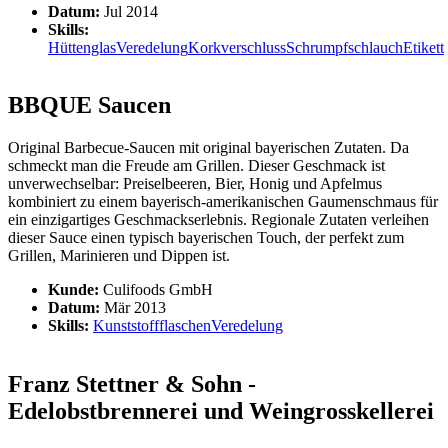
Datum:
Jul 2014
Skills:
Hüttenglas
Veredelung
Korkverschluss
Schrumpfschlauch
Etikett
BBQUE Saucen
Original Barbecue-Saucen mit original bayerischen Zutaten. Da
schmeckt man die Freude am Grillen. Dieser Geschmack ist
unverwechselbar: Preiselbeeren, Bier, Honig und Apfelmus
kombiniert zu einem bayerisch-amerikanischen Gaumenschmaus für
ein einzigartiges Geschmackserlebnis. Regionale Zutaten verleihen
dieser Sauce einen typisch bayerischen Touch, der perfekt zum
Grillen, Marinieren und Dippen ist.
Kunde:
Culifoods GmbH
Datum:
Mär 2013
Skills:
Kunststoffflaschen
Veredelung
Franz Stettner & Sohn -
Edelobstbrennerei und Weingrosskellerei