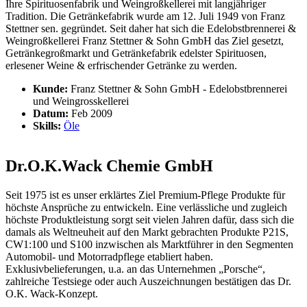
Ihre Spirituosenfabrik und Weingroßkellerei mit langjähriger
Tradition. Die Getränkefabrik wurde am 12. Juli 1949 von Franz
Stettner sen. gegründet. Seit daher hat sich die Edelobstbrennerei &
Weingroßkellerei Franz Stettner & Sohn GmbH das Ziel gesetzt,
Getränkegroßmarkt und Getränkefabrik edelster Spirituosen,
erlesener Weine & erfrischender Getränke zu werden.
Kunde:
Franz Stettner & Sohn GmbH - Edelobstbrennerei
und Weingrosskellerei
Datum:
Feb 2009
Skills:
Öle
Dr.O.K.Wack Chemie GmbH
Seit 1975 ist es unser erklärtes Ziel Premium-Pflege Produkte für
höchste Ansprüche zu entwickeln. Eine verlässliche und zugleich
höchste Produktleistung sorgt seit vielen Jahren dafür, dass sich die
damals als Weltneuheit auf den Markt gebrachten Produkte P21S,
CW1:100 und S100 inzwischen als Marktführer in den Segmenten
Automobil- und Motorradpflege etabliert haben.
Exklusivbelieferungen, u.a. an das Unternehmen „Porsche“,
zahlreiche Testsiege oder auch Auszeichnungen bestätigen das Dr.
O.K. Wack-Konzept.