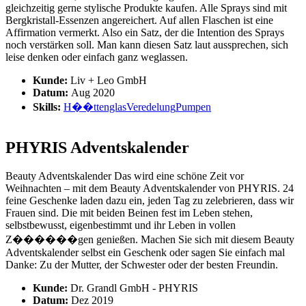
gleichzeitig gerne stylische Produkte kaufen. Alle Sprays sind mit
Bergkristall-Essenzen angereichert. Auf allen Flaschen ist eine
Affirmation vermerkt. Also ein Satz, der die Intention des Sprays
noch verstärken soll. Man kann diesen Satz laut aussprechen, sich
leise denken oder einfach ganz weglassen.
Kunde:
Liv + Leo GmbH
Datum:
Aug 2020
Skills:
H��ttenglas
Veredelung
Pumpen
PHYRIS Adventskalender
Beauty Adventskalender Das wird eine schöne Zeit vor
Weihnachten – mit dem Beauty Adventskalender von PHYRIS. 24
feine Geschenke laden dazu ein, jeden Tag zu zelebrieren, dass wir
Frauen sind. Die mit beiden Beinen fest im Leben stehen,
selbstbewusst, eigenbestimmt und ihr Leben in vollen
Z������gen genießen. Machen Sie sich mit diesem Beauty
Adventskalender selbst ein Geschenk oder sagen Sie einfach mal
Danke: Zu der Mutter, der Schwester oder der besten Freundin.
Kunde:
Dr. Grandl GmbH - PHYRIS
Datum:
Dez 2019