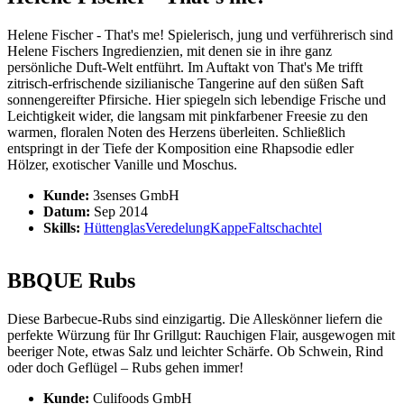
Helene Fischer - That's me! Spielerisch, jung und verführerisch sind
Helene Fischers Ingredienzien, mit denen sie in ihre ganz
persönliche Duft-Welt entführt. Im Auftakt von That's Me trifft
zitrisch-erfrischende sizilianische Tangerine auf den süßen Saft
sonnengereifter Pfirsiche. Hier spiegeln sich lebendige Frische und
Leichtigkeit wider, die langsam mit pinkfarbener Freesie zu den
warmen, floralen Noten des Herzens überleiten. Schließlich
entspringt in der Tiefe der Komposition eine Rhapsodie edler
Hölzer, exotischer Vanille und Moschus.
Kunde:
3senses GmbH
Datum:
Sep 2014
Skills:
Hüttenglas
Veredelung
Kappe
Faltschachtel
BBQUE Rubs
Diese Barbecue-Rubs sind einzigartig. Die Alleskönner liefern die
perfekte Würzung für Ihr Grillgut: Rauchigen Flair, ausgewogen mit
beeriger Note, etwas Salz und leichter Schärfe. Ob Schwein, Rind
oder doch Geflügel – Rubs gehen immer!
Kunde:
Culifoods GmbH