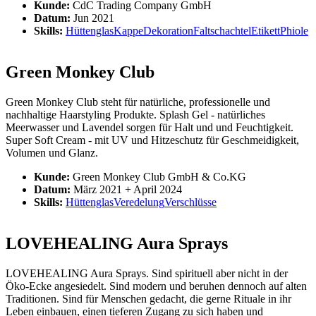
Kunde:
CdC Trading Company GmbH
Datum:
Jun 2021
Skills:
Hüttenglas
Kappe
Dekoration
Faltschachtel
Etikett
Phiole
Green Monkey Club
Green Monkey Club steht für natürliche, professionelle und
nachhaltige Haarstyling Produkte. Splash Gel - natürliches
Meerwasser und Lavendel sorgen für Halt und und Feuchtigkeit.
Super Soft Cream - mit UV und Hitzeschutz für Geschmeidigkeit,
Volumen und Glanz.
Kunde:
Green Monkey Club GmbH & Co.KG
Datum:
März 2021 + April 2024
Skills:
Hüttenglas
Veredelung
Verschlüsse
LOVEHEALING Aura Sprays
LOVEHEALING Aura Sprays. Sind spirituell aber nicht in der
Öko-Ecke angesiedelt. Sind modern und beruhen dennoch auf alten
Traditionen. Sind für Menschen gedacht, die gerne Rituale in ihr
Leben einbauen, einen tieferen Zugang zu sich haben und