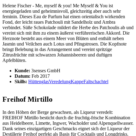
Helene Fischer - Me, myself & you! Me Myself & You ist
energiegeladen und geheimnisvoll, gleichzeitig aber auch sehr
feminin. Dieses Eau de Parfum hat einen orientalisch wirkenden
Fond, der leicht raues Patchouli mit Sandelholz und Ambra
verbindet. Süße Schokolade mildert die Herbe des Patchoulis ab und
vereint sich mit ihm zu einem äußerst verführerischen Akkord. Die
Herznote besteht aus einem Meer von Blüten und enthält neben
Jasmin und Veilchen auch Lotus und Pfingstrosen. Die Kopfnote
bringt Belebung in das Arrangement und vereint spritzige
Zitrusfrüchte mit schwarzen Johannisbeeren und duftigen
Apfelblüten.
Kunde:
3senses GmbH
Datum:
Feb 2017
Skills:
Hüttenglas
Veredelung
Kappe
Faltschachtel
Freihof Mirtillo
In den Höhen der Berge gewachsen, als Liqueur veredelt:
FREIHOF Mirtillo besticht durch die fruchtig-frische Kombination
aus Heidelbeere, Limette, Ingwer, Wacholder und Alpenquellwasser.
Dank seines einzigartigen Geschmacks eignet sich der Liqueur der
Destillerie Freihof perfekt als Basis für Cocktails und Longdrinks.