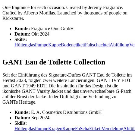
One fragrance for each occasion. Created by Jeremy Fragrance.
Crafted by Alberto Morillas. Launched by thousands of people on
Kickstarter.
Kunde:
Fragrance One GmbH
Datum:
Okt 2024
Skills:
Hüttenglas
Pumpe
Kappe
Bodenetikett
Faltschachtel
Abfüllung
Ve
GANT Eau de Toilette Collection
Seit der Einführung des Signature-Duftes GANT Eau de Toilette im
Herbst 2023, folgten zwei weitere Lancierungen: GANT IVY EDT
und GANT 1949 EDT. Die Inspiration für das Design ist die
ikonische GANT Varsity Jacket und das unverwechselbare G-Patch
auf der Brust der Jacke. Jeder Duft trägt eine Verbindung zu
GANTs Heritage.
Kunde:
E. A. Cosmetics Distributions GmbH
Datum:
Sep 2024
Skills:
Hüttenglas
Pumpe
Kragen
Kappe
FaScha
Etikett
Veredelung
Abfül