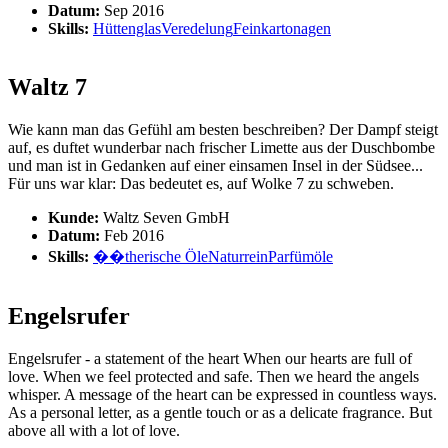
Datum:
Sep 2016
Skills:
Hüttenglas
Veredelung
Feinkartonagen
Waltz 7
Wie kann man das Gefühl am besten beschreiben? Der Dampf steigt
auf, es duftet wunderbar nach frischer Limette aus der Duschbombe
und man ist in Gedanken auf einer einsamen Insel in der Südsee...
Für uns war klar: Das bedeutet es, auf Wolke 7 zu schweben.
Kunde:
Waltz Seven GmbH
Datum:
Feb 2016
Skills:
��therische Öle
Naturrein
Parfümöle
Engelsrufer
Engelsrufer - a statement of the heart When our hearts are full of
love. When we feel protected and safe. Then we heard the angels
whisper. A message of the heart can be expressed in countless ways.
As a personal letter, as a gentle touch or as a delicate fragrance. But
above all with a lot of love.