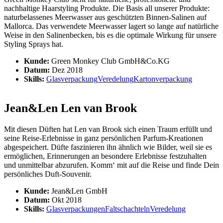
nachhaltige Haarstyling Produkte. Die Basis all unserer Produkte:
naturbelassenes Meerwasser aus geschützten Binnen-Salinen auf
Mallorca. Das verwendete Meerwasser lagert so lange auf natürliche
Weise in den Salinenbecken, bis es die optimale Wirkung für unsere
Styling Sprays hat.
Kunde:
Green Monkey Club GmbH&Co.KG
Datum:
Dez 2018
Skills:
Glasverpackung
Veredelung
Kartonverpackung
Jean&Len Len van Brook
Mit diesen Düften hat Len van Brook sich einen Traum erfüllt und
seine Reise-Erlebnisse in ganz persönlichen Parfum-Kreationen
abgespeichert. Düfte faszinieren ihn ähnlich wie Bilder, weil sie es
ermöglichen, Erinnerungen an besondere Erlebnisse festzuhalten
und unmittelbar abzurufen. Komm‘ mit auf die Reise und finde Dein
persönliches Duft-Souvenir.
Kunde:
Jean&Len GmbH
Datum:
Okt 2018
Skills:
Glasverpackungen
Faltschachteln
Veredelung