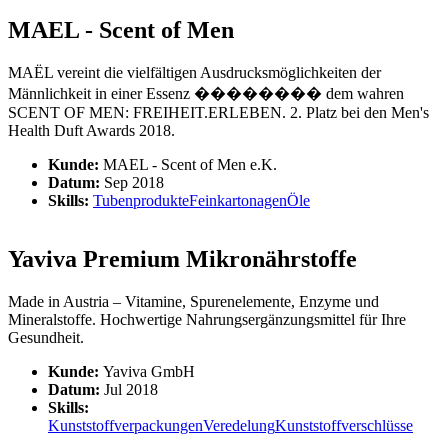
MAEL - Scent of Men
MAËL vereint die vielfältigen Ausdrucksmöglichkeiten der
Männlichkeit in einer Essenz �������� dem wahren
SCENT OF MEN: FREIHEIT.ERLEBEN. 2. Platz bei den Men's
Health Duft Awards 2018.
Kunde:
MAEL - Scent of Men e.K.
Datum:
Sep 2018
Skills:
Tubenprodukte
Feinkartonagen
Öle
Yaviva Premium Mikronährstoffe
Made in Austria – Vitamine, Spurenelemente, Enzyme und
Mineralstoffe. Hochwertige Nahrungsergänzungsmittel für Ihre
Gesundheit.
Kunde:
Yaviva GmbH
Datum:
Jul 2018
Skills:
Kunststoffverpackungen
Veredelung
Kunststoffverschlüsse