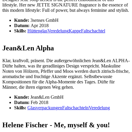
lifestyle. Her new JETTE SIGNATURE fragrance is the essence of
this modern lifestyle: Full of power, but always feminine and stylish.
Kunde:
3senses GmbH
Datum:
Apr 2018
Skills:
Hüttenglas
Veredelung
Kappe
Faltschachtel
Jean&Len Alpha
Klar, kraftvoll, präsent. Die außergewöhnlichen Jean&Len ALPHA-
Düfte halten, was ihr geradliniges Design verspricht. Maskuline
Noten von Hölzern, Pfeffer und Moos werden durch zitrisch-frische,
aromatische und fruchtige Akzente ergänzt. Selbstbewusste
Kompositionen für die Alpha-Momente des Tages. Düfte für
Männer, die ihren eigenen Weg gehen.
Kunde:
Jean&Len GmbH
Datum:
Feb 2018
Skills:
Glasverpackungen
Faltschachteln
Veredelung
Helene Fischer - Me, myself & you!