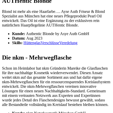
AUTHentic Blonde
Blond ist mehr als eine Haarfarbe…. Ayse Auth Friseur & Blond
Spezialist aus München hat eine neues Pflegeprodukt Pearl Oil
entwickelt. Das Oil ist eine Ergänzung zu der exklusiven rein
natürlichen Haarpflegelinie AUTHentic Blonde.
Kunde:
Authentic Blonde by Asye Auth GmbH
Datum:
Aug 2023
Skills:
Hüttenglas
Verschlüsse
Veredelung
Die nkm - Mehrwegflasche
Schon im Heimlabor hat nkm Gründerin Mareike die Glasflaschen
für ihre nachhaltige Kosmetik wiederverwendet. Diesen Ansatz
weitet nkm auf das gesamte Sortiment aus und hat dafür eigene
nkm-Mehrwegflaschen für ein ressourcensparendes Kreislaufsystem
entwickelt. Die nkm-Mehrwegflaschen vereinen innovative
Lösungen für einen neuen Nachhaltigkeits-Standard. Gemeinsam
mit einem vertrauten Netzwerk aus Experten und Expertinnen
wurde jedes Detail des Flaschendesigns bewusst gewählt, sodass
alle Bestandteile vollständig im Kreislauf bestehen bleiben können.