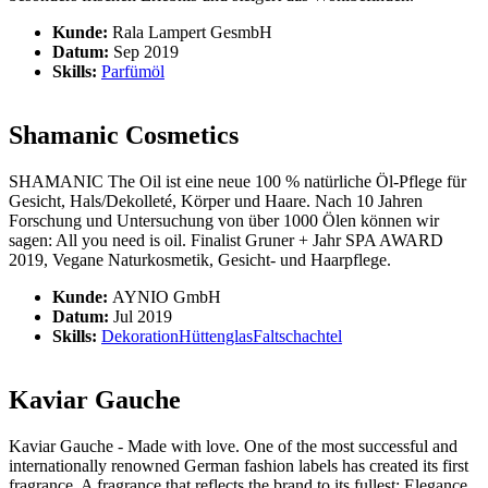
Kunde:
Rala Lampert GesmbH
Datum:
Sep 2019
Skills:
Parfümöl
Shamanic Cosmetics
SHAMANIC The Oil ist eine neue 100 % natürliche Öl-Pflege für
Gesicht, Hals/Dekolleté, Körper und Haare. Nach 10 Jahren
Forschung und Untersuchung von über 1000 Ölen können wir
sagen: All you need is oil. Finalist Gruner + Jahr SPA AWARD
2019, Vegane Naturkosmetik, Gesicht- und Haarpflege.
Kunde:
AYNIO GmbH
Datum:
Jul 2019
Skills:
Dekoration
Hüttenglas
Faltschachtel
Kaviar Gauche
Kaviar Gauche - Made with love. One of the most successful and
internationally renowned German fashion labels has created its first
fragrance. A fragrance that reflects the brand to its fullest: Elegance,