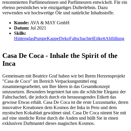
renommierten Parfümeurinnen und Parfümeuren entwickelt. Für ein
ebenso persönliches wie einzigartiges Dufterlebnis. Dazu
verwenden wir hochwertige Öle und natürliche Inhaltsstoffe.
Kunde:
AVA & MAY GmbH
Datum:
Jul 2021
Skills:
Hüttenglas
Pumpe
Kappe
Deko
Faltschachtel
Etikett
Abfüllung
Casa De Coca - Inhale the Spirit of the
Inca
Gemeinsam mit Beatrice Graf haben wir bei Ihrem Herzensprojekt
"Casa de Coco" im Bereich Verpackungsmittel eng
zusammengearbeitet, um Ihre Ideen in das Gesamtkonzept
umzusetzen. Besonders begeistert hat uns die schlichte Eleganz der
Faltschachtel, die jedoch durch ein herausragendes Etikett das
gewisse Etwas erhält. Casa De Coca ist die erste Luxusmarke, deren
innovative Kreationen dem Kosmos der Inka in Peru und dem
mystischen Kokablatt gewidmet sind. Casa De Coca nimmt Sie mit
auf eine sinnliche Reise durch die Anden und hüllt Sie in einen
exklusiven Duftmantel dieses magischen Kosmos.